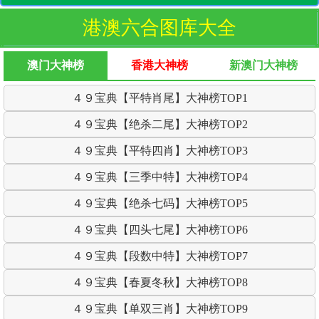
港澳六合图库大全
澳门大神榜
香港大神榜
新澳门大神榜
４９宝典【平特肖尾】大神榜TOP1
４９宝典【绝杀二尾】大神榜TOP2
４９宝典【平特四肖】大神榜TOP3
４９宝典【三季中特】大神榜TOP4
４９宝典【绝杀七码】大神榜TOP5
４９宝典【四头七尾】大神榜TOP6
４９宝典【段数中特】大神榜TOP7
４９宝典【春夏冬秋】大神榜TOP8
４９宝典【单双三肖】大神榜TOP9