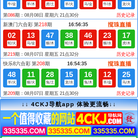
↓↓
4CKJ导航app
体验更流畅↓↓