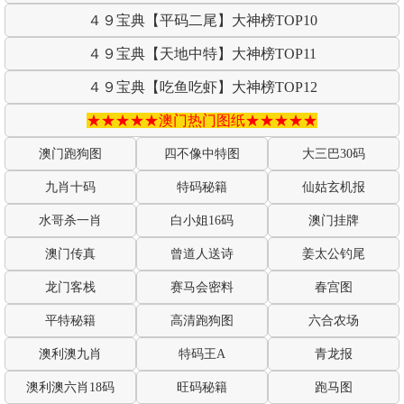
４９宝典【平码二尾】大神榜TOP10
４９宝典【天地中特】大神榜TOP11
４９宝典【吃鱼吃虾】大神榜TOP12
★★★★★澳门热门图纸★★★★★
澳门跑狗图
四不像中特图
大三巴30码
九肖十码
特码秘籍
仙姑玄机报
水哥杀一肖
白小姐16码
澳门挂牌
澳门传真
曾道人送诗
姜太公钓尾
龙门客栈
赛马会密料
春宫图
平特秘籍
高清跑狗图
六合农场
澳利澳九肖
特码王A
青龙报
澳利澳六肖18码
旺码秘籍
跑马图